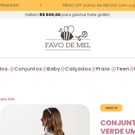
MEIRA10
R$100 OFF acima de R$1.000 com cupo
Faltam
R$ 600,00
para ganhar frete grátis!
dos
Conjuntos
Baby
Calçados
Praia
Teen
mais Um
new in
CONJUNT
VERDE U