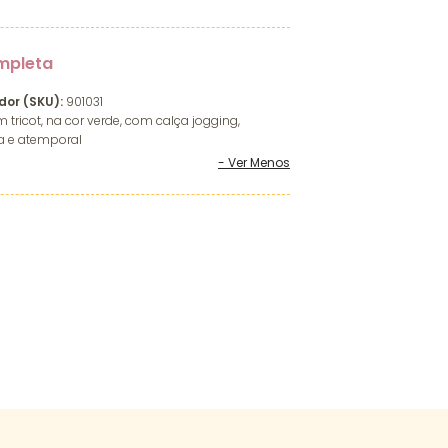
mpleta
dor (SKU):
901031
m tricot, na cor verde, com calça jogging,
sa e atemporal