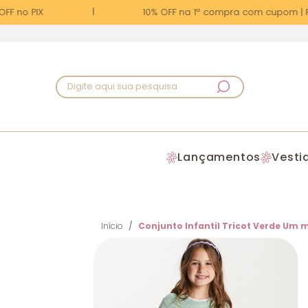
F no PIX
10% OFF na 1ª compra com cupom | PRI
Digite aqui sua pesquisa
Lançamentos
Vesti
Início
Conjunto Infantil Tricot Verde Um 