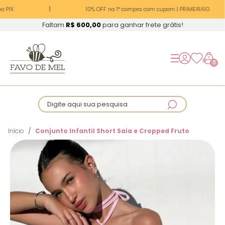
 PIX
10% OFF na 1ª compra com cupom | PRIMEIRA10
Faltam
R$ 600,00
para ganhar frete grátis!
0
Digite aqui sua pesquisa
Início
Conjunto Infantil Short Saia e Cropped Fruto