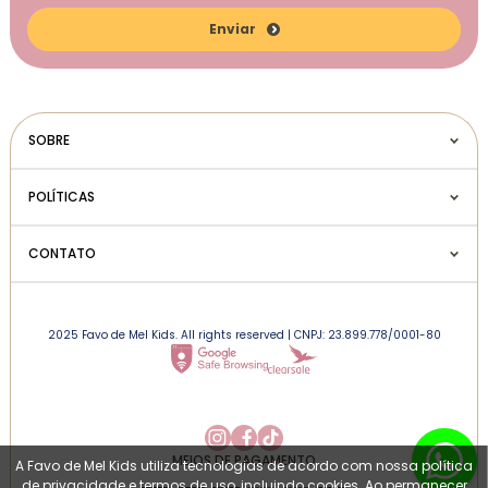
Enviar
SOBRE
POLÍTICAS
CONTATO
2025 Favo de Mel Kids. All rights reserved | CNPJ: 23.899.778/0001-80
MEIOS DE PAGAMENTO
A Favo de Mel Kids utiliza tecnologias de acordo com nossa política
de privacidade e termos de uso, incluindo cookies. Ao permanecer