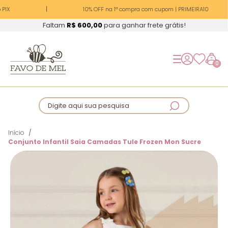
PIX
10% OFF na 1ª compra com cupom | PRIMEIRA10
Faltam
R$ 600,00
para ganhar frete grátis!
0
Digite aqui sua pesquisa
Início
Conjunto Infantil Saia Camadas Tule Frozen Mon Sucre