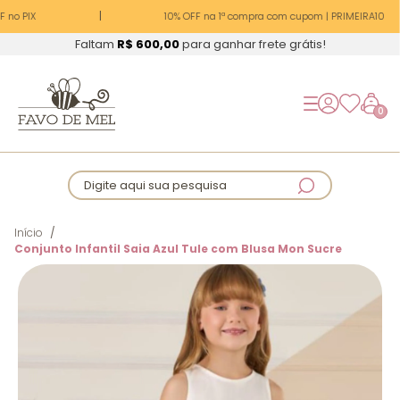
 no PIX
10% OFF na 1ª compra com cupom | PRIMEIRA10
Faltam
R$ 600,00
para ganhar frete grátis!
0
Digite aqui sua pesquisa
Início
Conjunto Infantil Saia Azul Tule com Blusa Mon Sucre