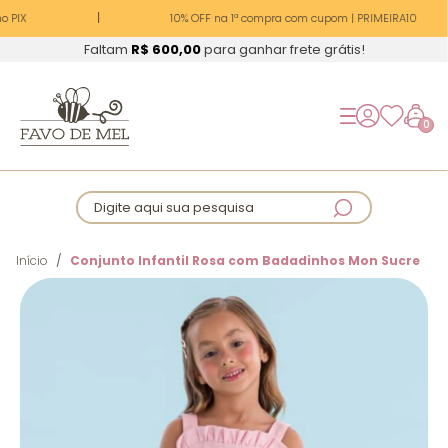
 PIX
10% OFF na 1ª compra com cupom | PRIMEIRA10
Faltam
R$ 600,00
para ganhar frete grátis!
0
Digite aqui sua pesquisa
Início
Conjunto Infantil Rosa com Badadinhos Mon Sucre