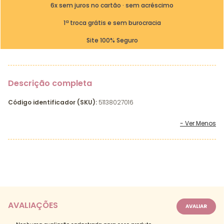
6x sem juros no cartão · sem acréscimo
1ª troca grátis e sem burocracia
Site 100% Seguro
Descrição completa
Código identificador (SKU):
51138027016
AVALIAÇÕES