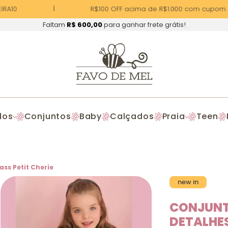
RA10
R$100 OFF acima de R$1.000 com cupom | 
Faltam
R$ 600,00
para ganhar frete grátis!
dos
Conjuntos
Baby
Calçados
Praia
Teen
ass Petit Cherie
new in
CONJUNT
DETALHES