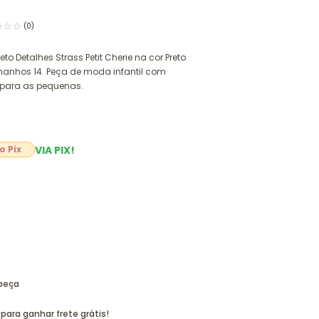
(0)
reto Detalhes Strass Petit Cherie na cor Preto
manhos 14. Peça de moda infantil com
o para as pequenas.
VIA PIX!
3
 peça
para ganhar frete grátis!