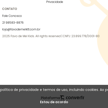
Privacidade
CONTATO
Fale Conosco
21 98583-8876
loja@favodemelktt.com.br
2025 Favo de Mel Kids. All rights reserved | CNPJ: 23.899.778/0001-80
a política de privacidade e termos de uso, incluindo cookies.
Plataforma
Estou de acordo