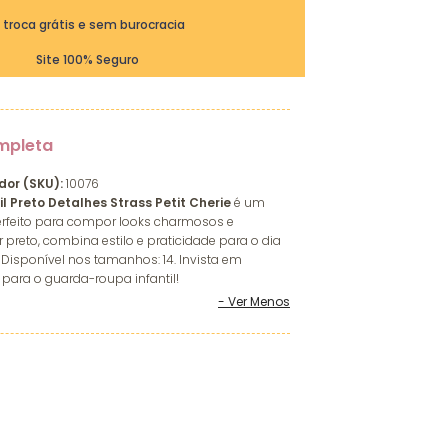
ª troca grátis e sem burocracia
Site 100% Seguro
mpleta
dor (SKU):
10076
l Preto Detalhes Strass Petit Cherie
é um
perfeito para compor looks charmosos e
r preto, combina estilo e praticidade para o dia
 Disponível nos tamanhos: 14. Invista em
 para o guarda-roupa infantil!