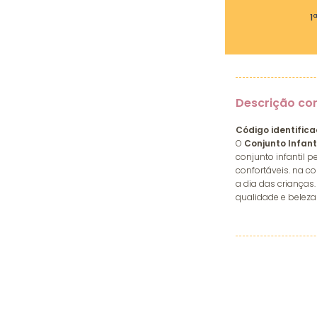
1
Descrição co
Código identifica
O
Conjunto Infanti
conjunto infantil 
confortáveis. na co
a dia das crianças.
qualidade e beleza