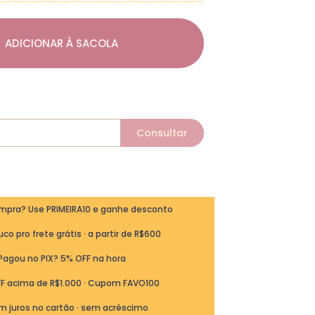
ADICIONAR À SACOLA
ompra? Use PRIMEIRA10 e ganhe desconto
co pro frete grátis · a partir de R$600
Pagou no PIX? 5% OFF na hora
FF acima de R$1.000 · Cupom FAVO100
m juros no cartão · sem acréscimo