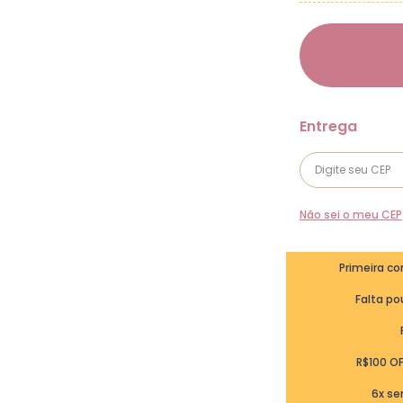
Não sei o meu CEP
Primeira c
Falta pou
R$100 O
6x se