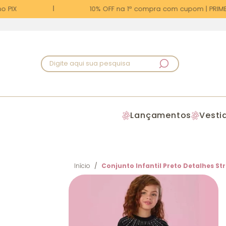
 PIX
10% OFF na 1ª compra com cupom | PRIMEI
Digite aqui sua pesquisa
Lançamentos
Vesti
Início
Conjunto Infantil Preto Detalhes Str