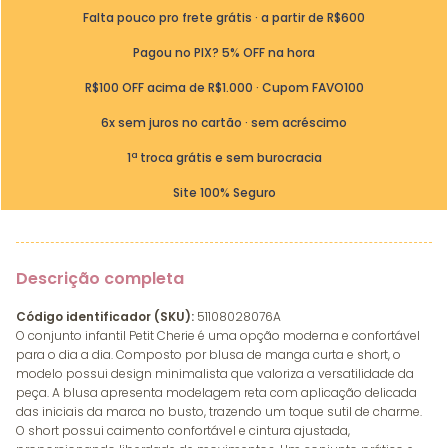
Falta pouco pro frete grátis · a partir de R$600
Pagou no PIX? 5% OFF na hora
R$100 OFF acima de R$1.000 · Cupom FAVO100
6x sem juros no cartão · sem acréscimo
1ª troca grátis e sem burocracia
Site 100% Seguro
Descrição completa
Código identificador (SKU):
51108028076A
O conjunto infantil Petit Cherie é uma opção moderna e confortável
para o dia a dia. Composto por blusa de manga curta e short, o
modelo possui design minimalista que valoriza a versatilidade da
peça. A blusa apresenta modelagem reta com aplicação delicada
das iniciais da marca no busto, trazendo um toque sutil de charme.
O short possui caimento confortável e cintura ajustada,