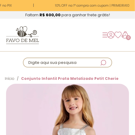
 no PIX
10% OFF na 1ª compra com cupom | PRIMEIRA10
Faltam
R$ 600,00
para ganhar frete grátis!
0
Digite aqui sua pesquisa
Início
Conjunto Infantil Prata Metalizado Petit Cherie