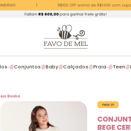
EIRA10
R$100 OFF acima de R$1.000 com cupom
Faltam
R$ 600,00
para ganhar frete grátis!
dos
Conjuntos
Baby
Calçados
Praia
Teen
reja Beaba
new in
CONJUNT
BEGE CER