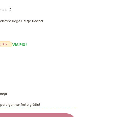
(0)
 Moletom Bege Cereja Beaba
VIA PIX!
 peça
para ganhar frete grátis!