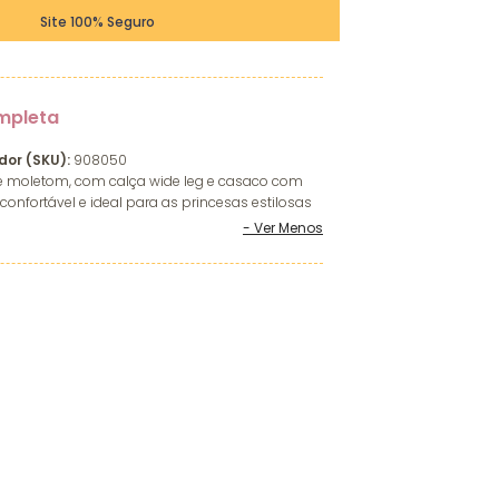
Site 100% Seguro
mpleta
dor (SKU):
908050
de moletom, com calça wide leg e casaco com
 confortável e ideal para as princesas estilosas