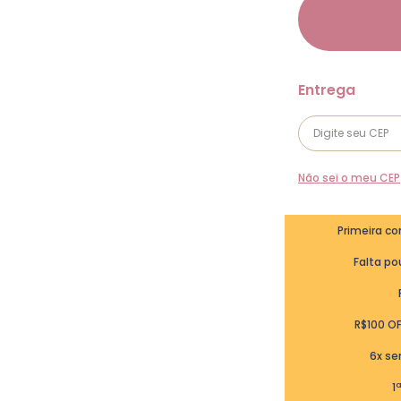
Não sei o meu CEP
Primeira c
Falta pou
R$100 O
6x se
1