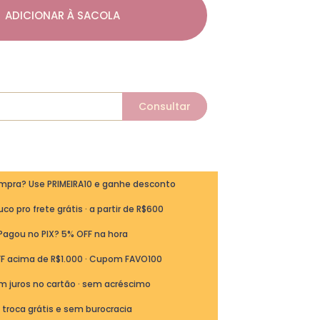
ADICIONAR À SACOLA
ompra? Use PRIMEIRA10 e ganhe desconto
co pro frete grátis · a partir de R$600
Pagou no PIX? 5% OFF na hora
FF acima de R$1.000 · Cupom FAVO100
m juros no cartão · sem acréscimo
ª troca grátis e sem burocracia