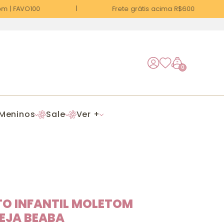
 | FAVO100
Frete grátis acima R$600
0
Meninos
Sale
Ver +
O INFANTIL MOLETOM
EJA BEABA