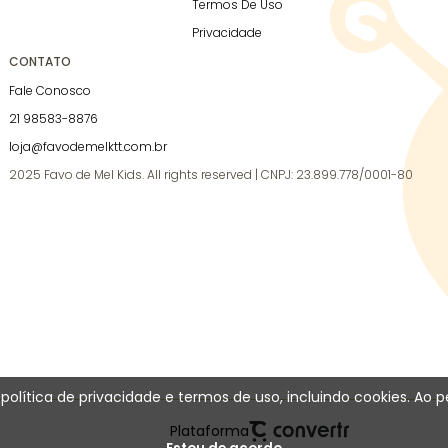
Termos De Uso
Privacidade
CONTATO
Fale Conosco
21 98583-8876
loja@favodemelktt.com.br
2025 Favo de Mel Kids. All rights reserved | CNPJ: 23.899.778/0001-80
a política de privacidade e termos de uso, incluindo cookies.
Plataforma