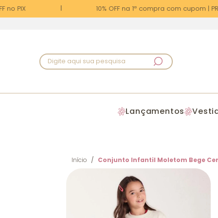
no PIX
10% OFF na 1ª compra com cupom | PRIM
Digite aqui sua pesquisa
Lançamentos
Vesti
Início
Conjunto Infantil Moletom Bege Ce