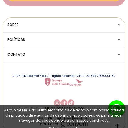
SOBRE
POLÍTICAS
CONTATO
2025 Favo de Mel Kids. All rights reserved | CNPJ: 23.899.778/0001-80
MEIOS DE PAGAMENTO
A Favo de Mel Kids utiliza tecnologias de acordo com nossa política
de privacidade e termos de uso, incluindo cookies. Ao permanecer
navegando, você concorda com estas condições.
Plataforma