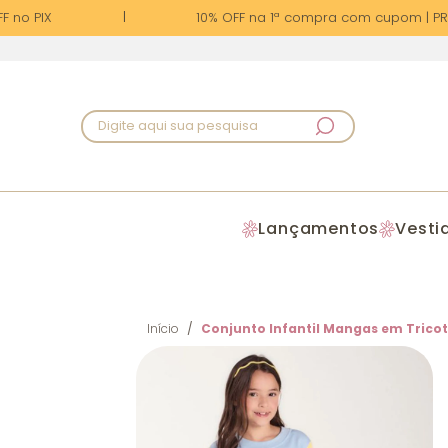
no PIX
10% OFF na 1ª compra com cupom | PRIM
Digite aqui sua pesquisa
Lançamentos
Vesti
Início
Conjunto Infantil Mangas em Trico