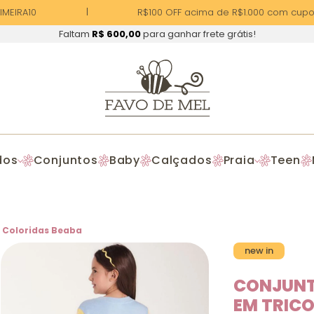
EIRA10
R$100 OFF acima de R$1.000 com cupom 
Faltam
R$ 600,00
para ganhar frete grátis!
dos
Conjuntos
Baby
Calçados
Praia
Teen
t Coloridas Beaba
new in
CONJUNT
EM TRIC