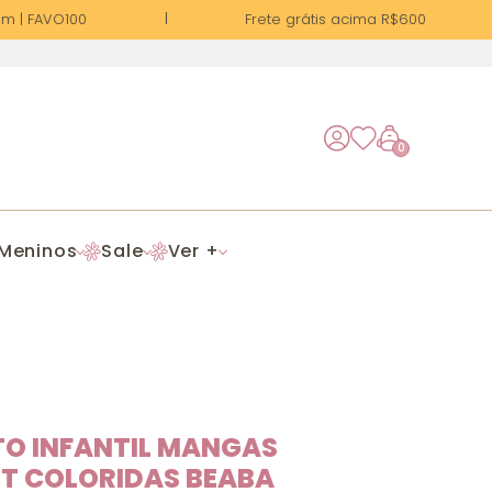
| FAVO100
Frete grátis acima R$600
0
Meninos
Sale
Ver +
O INFANTIL MANGAS
OT COLORIDAS BEABA