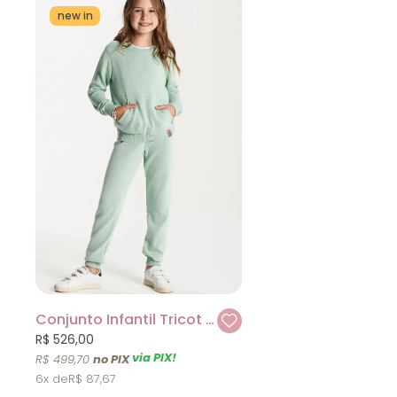
new in
Conjunto Infantil Tricot Verde Um mais Um
R$ 526,00
via PIX!
R$ 499,70
6x
R$ 87,67