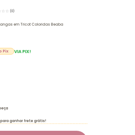
(0)
 Mangas em Tricot Coloridas Beaba
VIA PIX!
 peça
para ganhar frete grátis!