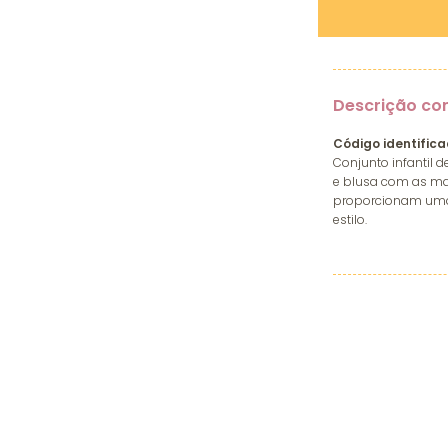
Descrição co
Código identifica
Conjunto infantil 
e blusa com as ma
proporcionam uma 
estilo.