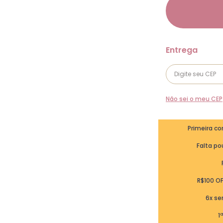
Não sei o meu CEP
Primeira c
Falta pou
R$100 O
6x se
1