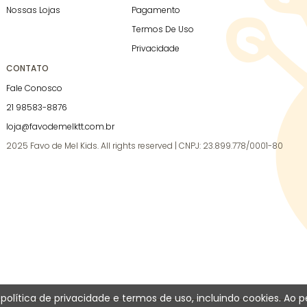
Nossas Lojas
Pagamento
Termos De Uso
Privacidade
CONTATO
Fale Conosco
21 98583-8876
loja@favodemelktt.com.br
2025 Favo de Mel Kids. All rights reserved | CNPJ: 23.899.778/0001-80
a política de privacidade e termos de uso, incluindo cookies.