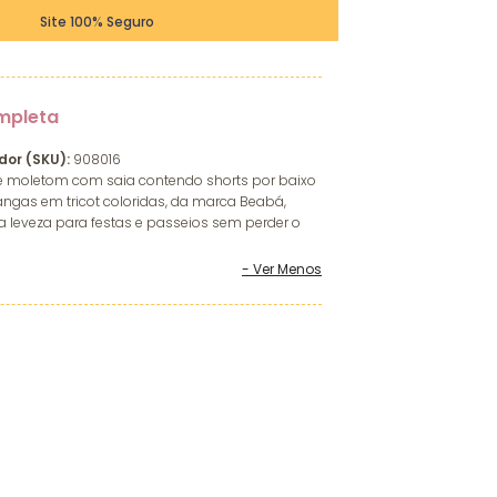
Site 100% Seguro
mpleta
dor (SKU):
908016
de moletom com saia contendo shorts por baixo
ngas em tricot coloridas, da marca Beabá,
leveza para festas e passeios sem perder o