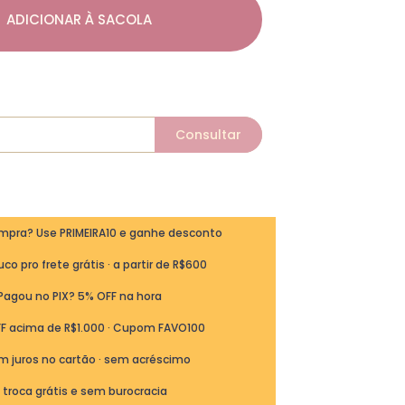
ADICIONAR À SACOLA
ompra? Use PRIMEIRA10 e ganhe desconto
co pro frete grátis · a partir de R$600
Pagou no PIX? 5% OFF na hora
FF acima de R$1.000 · Cupom FAVO100
m juros no cartão · sem acréscimo
ª troca grátis e sem burocracia