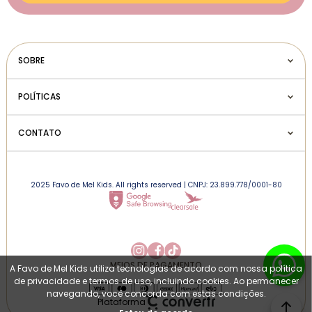
SOBRE
POLÍTICAS
CONTATO
2025 Favo de Mel Kids. All rights reserved | CNPJ: 23.899.778/0001-80
MEIOS DE PAGAMENTO
A Favo de Mel Kids utiliza tecnologias de acordo com nossa política
de privacidade e termos de uso, incluindo cookies. Ao permanecer
navegando, você concorda com estas condições.
Plataforma