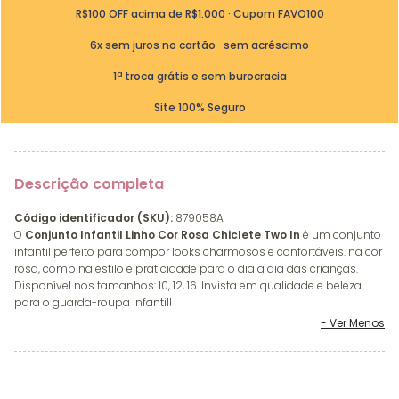
R$100 OFF acima de R$1.000 · Cupom FAVO100
6x sem juros no cartão · sem acréscimo
1ª troca grátis e sem burocracia
Site 100% Seguro
Descrição completa
Código identificador (SKU):
879058A
O
Conjunto Infantil Linho Cor Rosa Chiclete Two In
é um conjunto
infantil perfeito para compor looks charmosos e confortáveis. na cor
rosa, combina estilo e praticidade para o dia a dia das crianças.
Disponível nos tamanhos: 10, 12, 16. Invista em qualidade e beleza
para o guarda-roupa infantil!