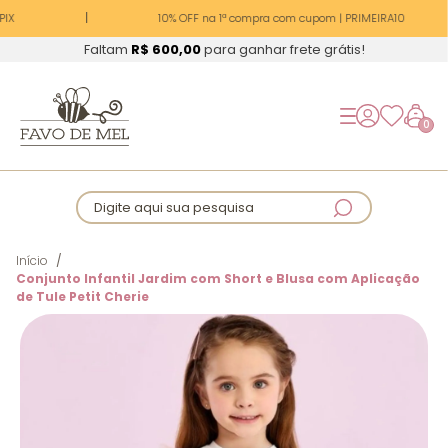
IX
10% OFF na 1ª compra com cupom | PRIMEIRA10
Faltam
R$ 600,00
para ganhar frete grátis!
0
Digite aqui sua pesquisa
Início
Conjunto Infantil Jardim com Short e Blusa com Aplicação
de Tule Petit Cherie