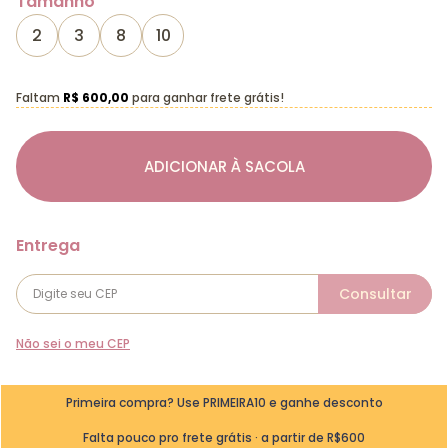
Tamanho
2
3
8
10
Faltam
R$ 600,00
para ganhar frete grátis!
ADICIONAR À SACOLA
Não sei o meu CEP
Primeira compra? Use PRIMEIRA10 e ganhe desconto
Falta pouco pro frete grátis · a partir de R$600