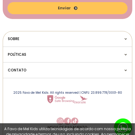
Enviar
SOBRE
POLÍTICAS
CONTATO
2025 Favo de Mel Kids. All rights reserved | CNPJ: 23.899.778/0001-80
MEIOS DE PAGAMENTO
A Favo de Mel Kids utiliza tecnologias de acordo com nossa política
de privacidade e termos de uso, incluindo cookies. Ao permanecer