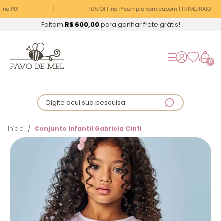
no PIX
10% OFF na 1ª compra com cupom | PRIMEIRA10
Faltam
R$ 600,00
para ganhar frete grátis!
0
Digite aqui sua pesquisa
Início
Conjunto Infantil Gabriela Cinti