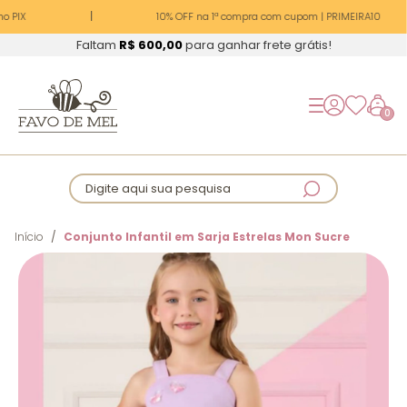
o PIX
10% OFF na 1ª compra com cupom | PRIMEIRA10
Faltam
R$ 600,00
para ganhar frete grátis!
0
Digite aqui sua pesquisa
Início
Conjunto Infantil em Sarja Estrelas Mon Sucre