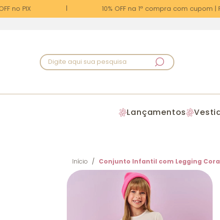
F no PIX
10% OFF na 1ª compra com cupom | PR
Digite aqui sua pesquisa
Lançamentos
Vesti
Início
Conjunto Infantil com Legging Cora