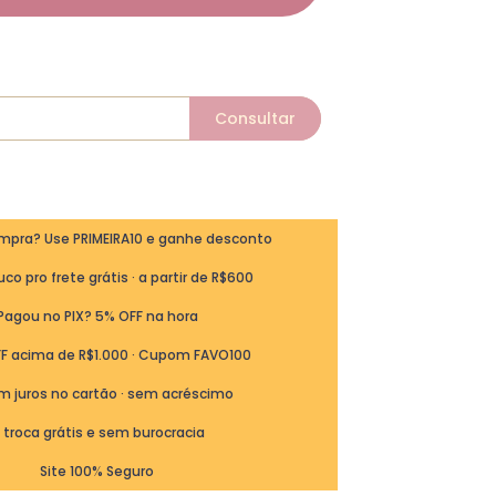
ompra? Use PRIMEIRA10 e ganhe desconto
co pro frete grátis · a partir de R$600
Pagou no PIX? 5% OFF na hora
FF acima de R$1.000 · Cupom FAVO100
m juros no cartão · sem acréscimo
ª troca grátis e sem burocracia
Site 100% Seguro