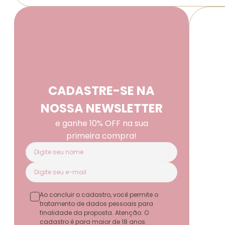
CADASTRE-SE NA
NOSSA NEWSLETTER
e ganhe 10% OFF na sua
primeira compra!
Ao concluir o cadastro, você permite o
tratamento de dados pessoais para
finalidade da proposta. Atenção: O
cadastro é para maior de 18 anos.