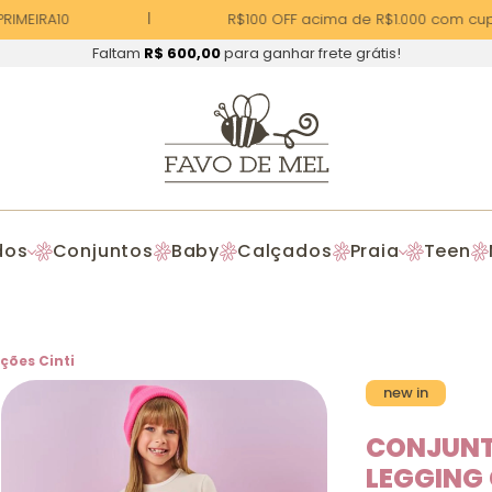
IMEIRA10
R$100 OFF acima de R$1.000 com cupo
Faltam
R$ 600,00
para ganhar frete grátis!
dos
Conjuntos
Baby
Calçados
Praia
Teen
ções Cinti
new in
CONJUNT
LEGGING