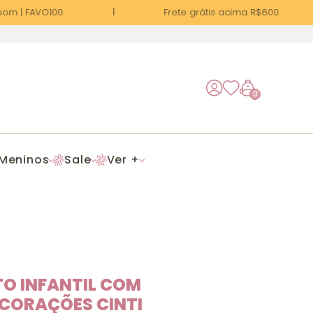
m | FAVO100
Frete grátis acima R$600
0
Meninos
Sale
Ver +
O INFANTIL COM
 CORAÇÕES CINTI