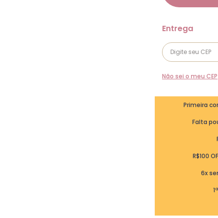
Não sei o meu CEP
Primeira c
Falta pou
R$100 O
6x se
1