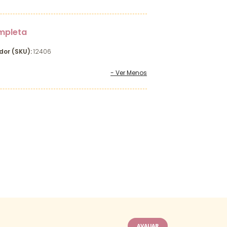
mpleta
dor (SKU):
12406