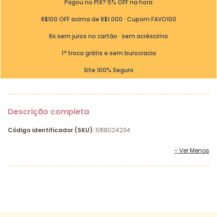
Pagou no PIX? 5% OFF na hora
R$100 OFF acima de R$1.000 · Cupom FAVO100
6x sem juros no cartão · sem acréscimo
1ª troca grátis e sem burocracia
Site 100% Seguro
Descrição completa
Código identificador (SKU):
51118024234