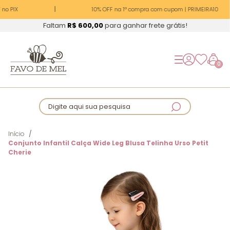
no PIX
10% OFF na 1ª compra com cupom | PRIMEIRA10
Faltam
R$ 600,00
para ganhar frete grátis!
0
Digite aqui sua pesquisa
Início
Conjunto Infantil Calça Wide Leg Blusa Telinha Urso Petit
Cherie