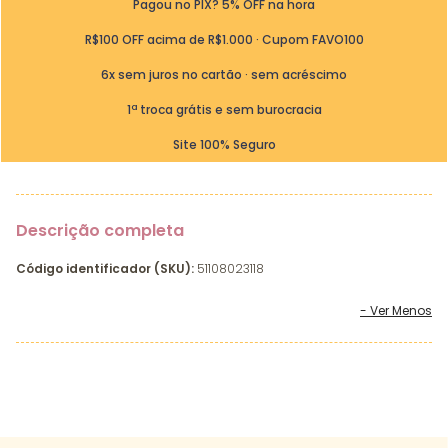
Pagou no PIX? 5% OFF na hora
R$100 OFF acima de R$1.000 · Cupom FAVO100
6x sem juros no cartão · sem acréscimo
1ª troca grátis e sem burocracia
Site 100% Seguro
Descrição completa
Código identificador (SKU):
51108023118