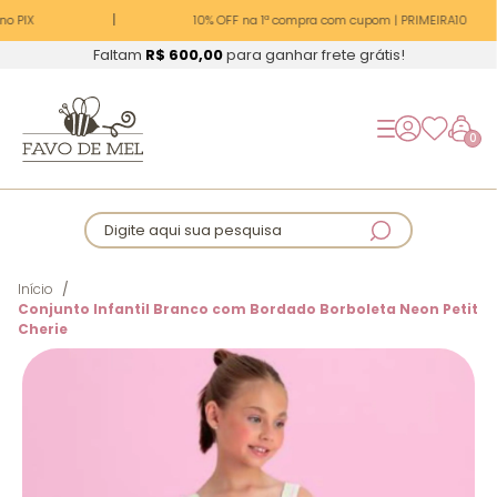
o PIX
10% OFF na 1ª compra com cupom | PRIMEIRA10
Faltam
R$ 600,00
para ganhar frete grátis!
0
Digite aqui sua pesquisa
Início
Conjunto Infantil Branco com Bordado Borboleta Neon Petit
Cherie