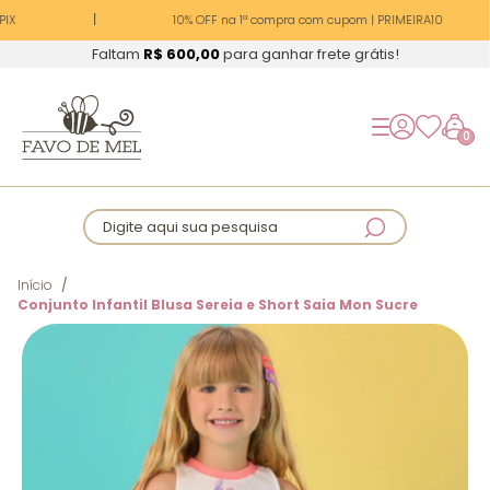
IX
10% OFF na 1ª compra com cupom | PRIMEIRA10
Faltam
R$ 600,00
para ganhar frete grátis!
0
Digite aqui sua pesquisa
Início
Conjunto Infantil Blusa Sereia e Short Saia Mon Sucre