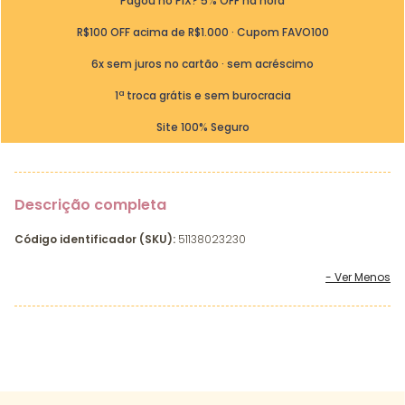
Pagou no PIX? 5% OFF na hora
R$100 OFF acima de R$1.000 · Cupom FAVO100
6x sem juros no cartão · sem acréscimo
1ª troca grátis e sem burocracia
Site 100% Seguro
Descrição completa
Código identificador (SKU):
51138023230