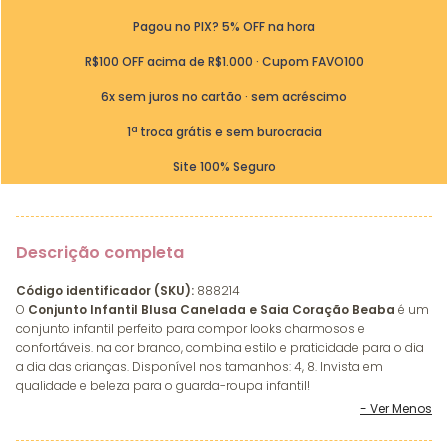
Pagou no PIX? 5% OFF na hora
R$100 OFF acima de R$1.000 · Cupom FAVO100
6x sem juros no cartão · sem acréscimo
1ª troca grátis e sem burocracia
Site 100% Seguro
Descrição completa
Código identificador (SKU):
888214
O
Conjunto Infantil Blusa Canelada e Saia Coração Beaba
é um
conjunto infantil perfeito para compor looks charmosos e
confortáveis. na cor branco, combina estilo e praticidade para o dia
a dia das crianças. Disponível nos tamanhos: 4, 8. Invista em
qualidade e beleza para o guarda-roupa infantil!