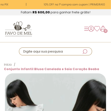
no PIX
10% OFF na 1ª compra com cupom | PRIMEIRA10
Faltam
R$ 600,00
para ganhar frete grátis!
0
Digite aqui sua pesquisa
Início
Conjunto Infantil Blusa Canelada e Saia Coração Beaba