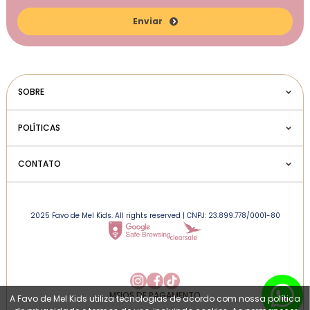
Enviar
SOBRE
POLÍTICAS
CONTATO
2025 Favo de Mel Kids. All rights reserved | CNPJ: 23.899.778/0001-80
MEIOS DE PAGAMENTO
A Favo de Mel Kids utiliza tecnologias de acordo com nossa política