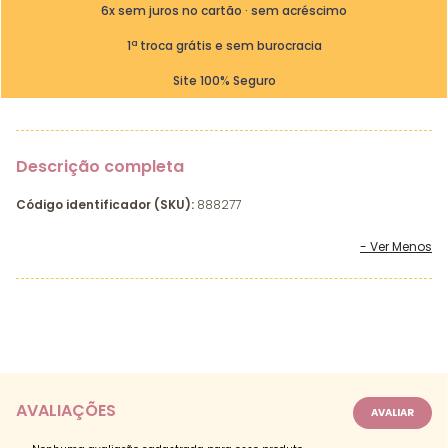
6x sem juros no cartão · sem acréscimo
1ª troca grátis e sem burocracia
Site 100% Seguro
Descrição completa
Código identificador (SKU):
888277
AVALIAÇÕES