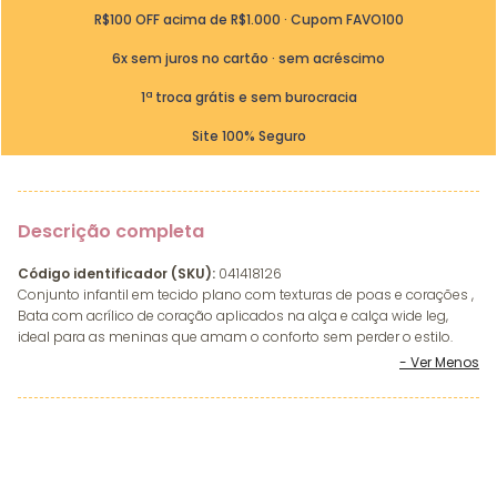
R$100 OFF acima de R$1.000 · Cupom FAVO100
6x sem juros no cartão · sem acréscimo
1ª troca grátis e sem burocracia
Site 100% Seguro
Descrição completa
Código identificador (SKU):
041418126
Conjunto infantil em tecido plano com texturas de poas e corações ,
Bata com acrílico de coração aplicados na alça e calça wide leg,
ideal para as meninas que amam o conforto sem perder o estilo.