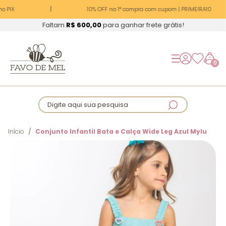
o PIX
10% OFF na 1ª compra com cupom | PRIMEIRA10
Faltam
R$ 600,00
para ganhar frete grátis!
0
Digite aqui sua pesquisa
Início
Conjunto Infantil Bata e Calça Wide Leg Azul Mylu