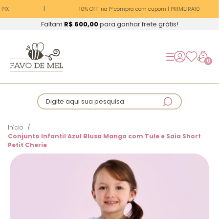
PIX
10% OFF na 1ª compra com cupom | PRIMEIRA10
Faltam
R$ 600,00
para ganhar frete grátis!
0
Digite aqui sua pesquisa
Início
Conjunto Infantil Azul Blusa Manga com Tule e Saia Short
Petit Cherie