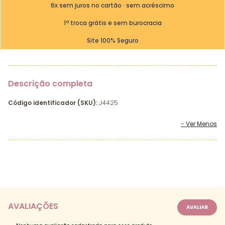
6x sem juros no cartão · sem acréscimo
1ª troca grátis e sem burocracia
Site 100% Seguro
Descrição completa
Código identificador (SKU):
J4425
AVALIAÇÕES