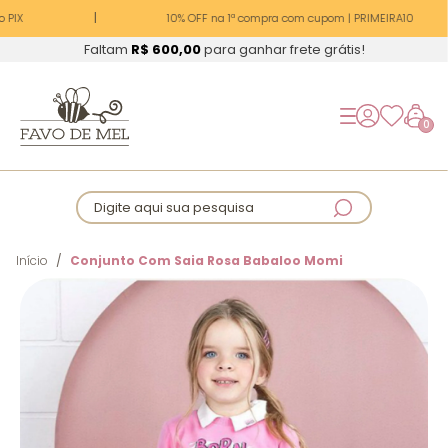
 PIX
10% OFF na 1ª compra com cupom | PRIMEIRA10
Faltam
R$ 600,00
para ganhar frete grátis!
0
Digite aqui sua pesquisa
Início
Conjunto Com Saia Rosa Babaloo Momi