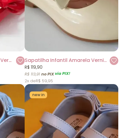
Sapatilha Infantil Vermelha Verniz Pampili
Sapatilha Infantil Amarela Verniz Pampili
R$ 119,90
via PIX!
R$ 113,91
2x
R$ 59,95
new in