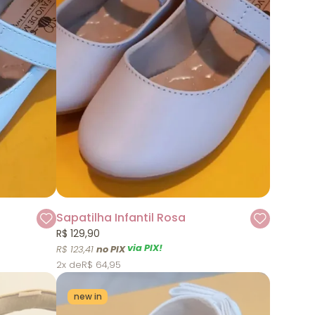
Sapatilha Infantil Rosa
R$ 129,90
via PIX!
R$ 123,41
2x
R$ 64,95
new in