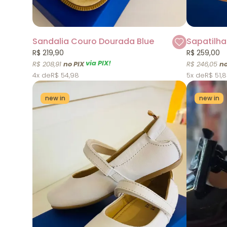
Sandalia Couro Dourada Blue
Sapatilha
R$ 219,90
R$ 259,00
via PIX!
R$ 208,91
R$ 246,05
4x
R$ 54,98
5x
R$ 51,
new in
new in