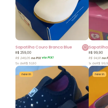
Sapatilha Couro Branca Blue
R$ 259,00
R$ 99,90
via PIX!
R$ 246,05
R$ 94,91
5x
R$ 51,80
1x
R$ 99,
new in
new in