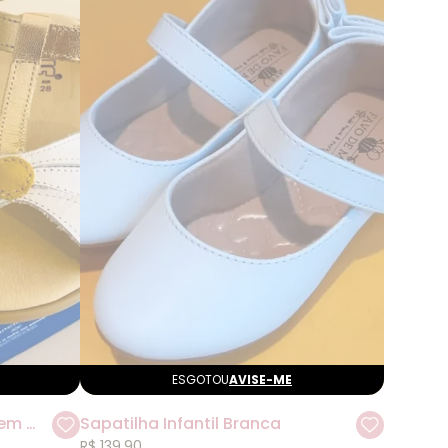
ESGOTOU
AVISE-ME
Sandália Maya Flor Branca em Couro Blue Infantis
Sapatilha Infantil Branca
R$ 139,90