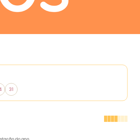
4
31
estação do ano.