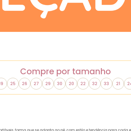
Compre por tamanho
19
25
26
27
29
30
20
22
32
33
21
2
rtáveis, forma que se adapta ao pé, com estilo e tendência para cada 