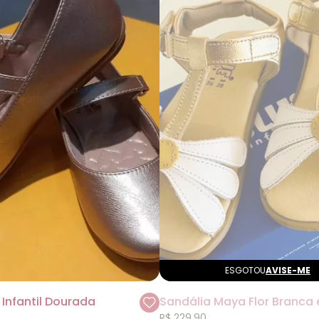
ESGOTOU
AVISE-ME
 Infantil Dourada
R$ 229,90