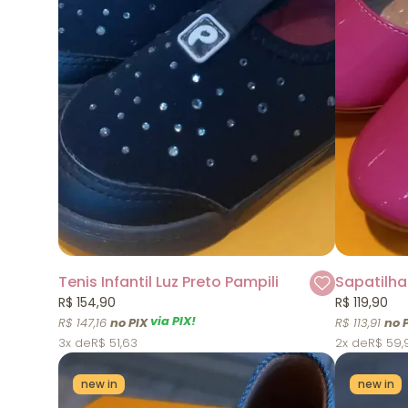
Tenis Infantil Luz Preto Pampili
R$ 154,90
R$ 119,90
via PIX!
R$ 147,16
R$ 113,91
3x
R$ 51,63
2x
R$ 59,
new in
new in