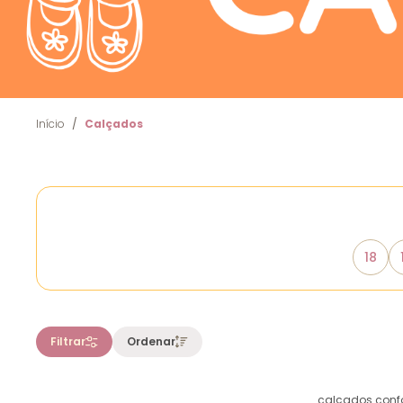
Início
Calçados
18
calçados confo