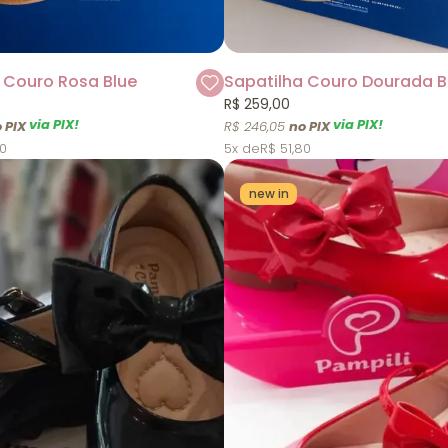
 Couro Rosa Blue
Sapatilha Couro Dourada B
R$ 259,00
via PIX!
via PIX!
R$ 246,05
80
5x
R$ 51,80
new in