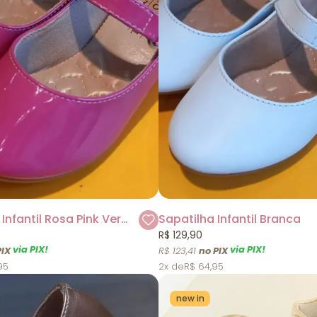
Sapatilha Infantil Rosa Pink Verniz
Sapatilha Infantil Branca
R$ 129,90
via PIX!
via PIX!
R$ 123,41
95
2x
R$ 64,95
new in