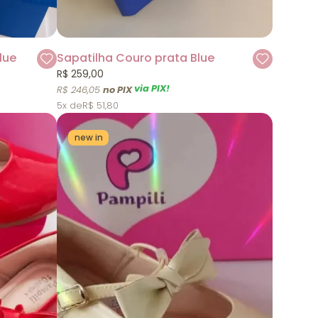
lue
Sapatilha Couro prata Blue
R$ 259,00
via PIX!
R$ 246,05
5x
R$ 51,80
new in