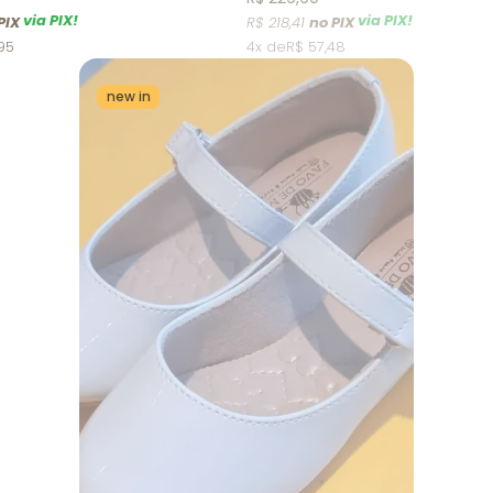
via PIX!
via PIX!
R$ 218,41
95
4x
R$ 57,48
new in