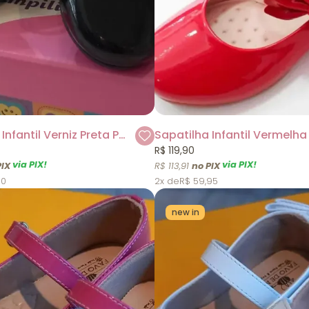
Sapatilha Infantil Verniz Preta Pampili
R$ 119,90
via PIX!
via PIX!
R$ 113,91
90
2x
R$ 59,95
new in