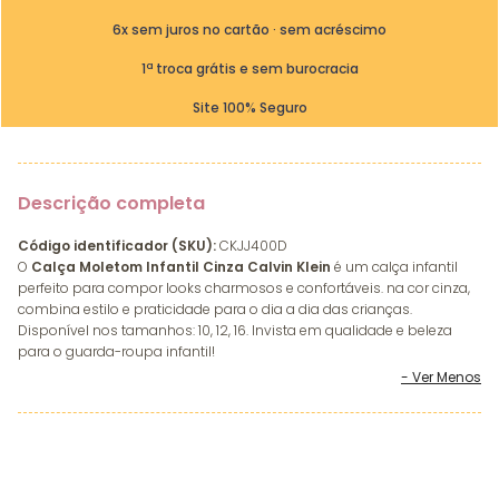
6x sem juros no cartão · sem acréscimo
1ª troca grátis e sem burocracia
Site 100% Seguro
Descrição completa
Código identificador (SKU):
CKJJ400D
O
Calça Moletom Infantil Cinza Calvin Klein
é um calça infantil
perfeito para compor looks charmosos e confortáveis. na cor cinza,
combina estilo e praticidade para o dia a dia das crianças.
Disponível nos tamanhos: 10, 12, 16. Invista em qualidade e beleza
para o guarda-roupa infantil!