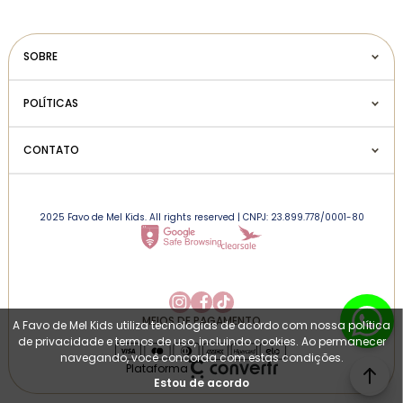
SOBRE
POLÍTICAS
CONTATO
2025 Favo de Mel Kids. All rights reserved | CNPJ: 23.899.778/0001-80
MEIOS DE PAGAMENTO
A Favo de Mel Kids utiliza tecnologias de acordo com nossa política
de privacidade e termos de uso, incluindo cookies. Ao permanecer
navegando, você concorda com estas condições.
Plataforma
Estou de acordo