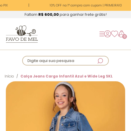
 PIX
10% OFF na 1ª compra com cupom | PRIMEIRA10
Faltam
R$ 600,00
para ganhar frete grátis!
0
Digite aqui sua pesquisa
Início
Calça Jeans Cargo Infantil Azul e Wide Leg SKL