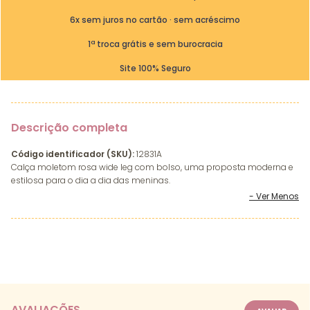
6x sem juros no cartão · sem acréscimo
1ª troca grátis e sem burocracia
Site 100% Seguro
Descrição completa
Código identificador (SKU):
12831A
Calça moletom rosa wide leg com bolso, uma proposta moderna e
estilosa para o dia a dia das meninas.
AVALIAÇÕES