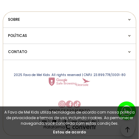
SOBRE
POLÍTICAS
CONTATO
2025 Favo de Mel Kids. All rights reserved | CNPJ: 23.899.778/0001-80
MEIOS DE PAGAMENTO
A Favo de Mel Kids utiliza tecnologias de acordo com nossa política
de privacidade e termos de uso, incluindo cookies. Ao permanecer
navegando, você concorda com estas condições.
Plataforma
Estou de acordo