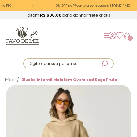
no PIX
10% OFF na 1ª compra com cupom | PRIMEIRA10
Faltam
R$ 600,00
para ganhar frete grátis!
0
Digite aqui sua pesquisa
Início
Blusão Infantil Moletom Oversized Bege Fruto