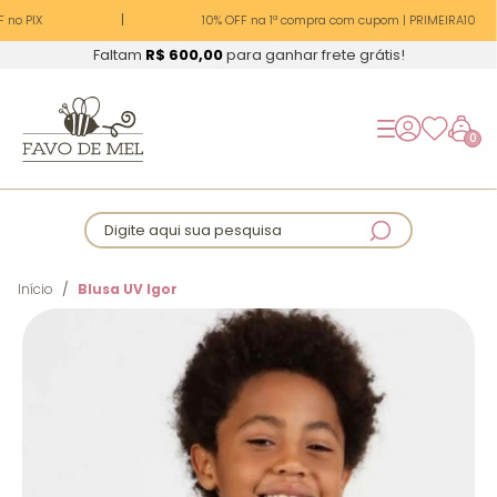
no PIX
10% OFF na 1ª compra com cupom | PRIMEIRA10
Faltam
R$ 600,00
para ganhar frete grátis!
0
Digite aqui sua pesquisa
Início
Blusa UV Igor