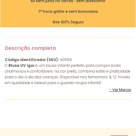
6x sem juros no cartão · sem acréscimo
1ª troca grátis e sem burocracia
Site 100% Seguro
Descrição completa
Código identificador (SKU):
40555
O
Blusa UV Igor
é um blusa infantil perfeito para compor looks
charmosos e confortáveis. na cor preto, combina estilo e praticidade
para o dia a dia das crianças. Disponível nos tamanhos: 8, 12. Invista
em qualidade e beleza para o guarda-roupa infantil!