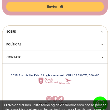
Enviar
SOBRE
POLÍTICAS
CONTATO
2025 Favo de Mel Kids. All rights reserved | CNPJ: 23.899.778/0001-80
MEIOS DE PAGAMENTO
A Favo de Mel Kids utiliza tecnologias de acordo com nossa política
de privacidade e termos de uso, incluindo cookies. Ao permanecer