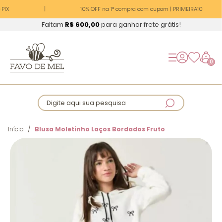
PIX
10% OFF na 1ª compra com cupom | PRIMEIRA10
Faltam
R$ 600,00
para ganhar frete grátis!
0
Digite aqui sua pesquisa
Início
Blusa Moletinho Laços Bordados Fruto