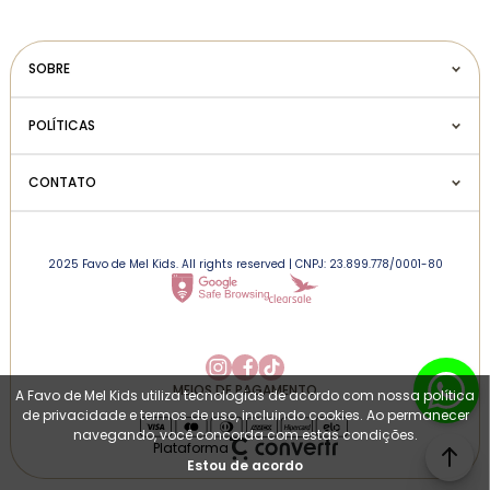
SOBRE
POLÍTICAS
CONTATO
2025 Favo de Mel Kids. All rights reserved | CNPJ: 23.899.778/0001-80
MEIOS DE PAGAMENTO
A Favo de Mel Kids utiliza tecnologias de acordo com nossa política
de privacidade e termos de uso, incluindo cookies. Ao permanecer
navegando, você concorda com estas condições.
Plataforma
Estou de acordo