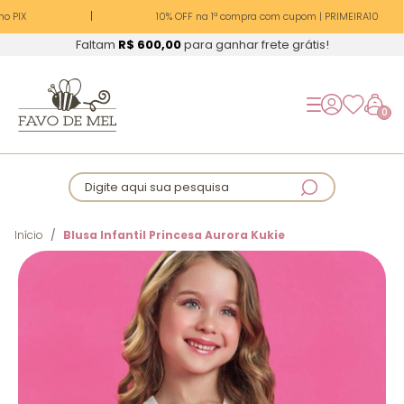
o PIX
10% OFF na 1ª compra com cupom | PRIMEIRA10
Faltam
R$ 600,00
para ganhar frete grátis!
0
Digite aqui sua pesquisa
Início
Blusa Infantil Princesa Aurora Kukie