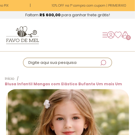
 PIX
10% OFF na 1ª compra com cupom | PRIMEIRA10
Faltam
R$ 600,00
para ganhar frete grátis!
0
Digite aqui sua pesquisa
Início
Blusa Infantil Mangas com Elástico Bufante Um mais Um