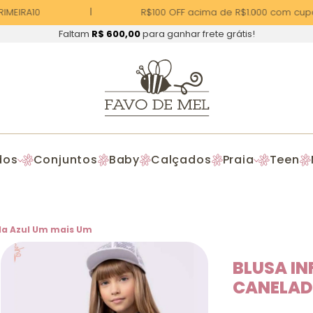
MEIRA10
R$100 OFF acima de R$1.000 com cupo
Faltam
R$ 600,00
para ganhar frete grátis!
dos
Conjuntos
Baby
Calçados
Praia
Teen
da Azul Um mais Um
BLUSA I
CANELAD