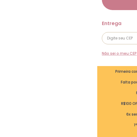
Não sei o meu CEP
Primeira c
Falta pou
R$100 O
6x se
1