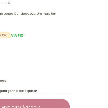
(0)
anga Longa Canelada Azul Um mais Um
VIA PIX!
 peça
para ganhar frete grátis!
ADICIONAR À SACOLA