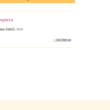
mpleta
dor (SKU):
011011