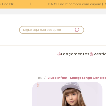
 no PIX
10% OFF na 1ª compra com cupom | PRI
Digite aqui sua pesquisa
Lançamentos
Vesti
Início
Blusa Infantil Manga Longa Canela