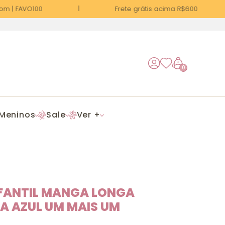
m | FAVO100
Frete grátis acima R$600
0
Meninos
Sale
Ver +
NFANTIL MANGA LONGA
A AZUL UM MAIS UM