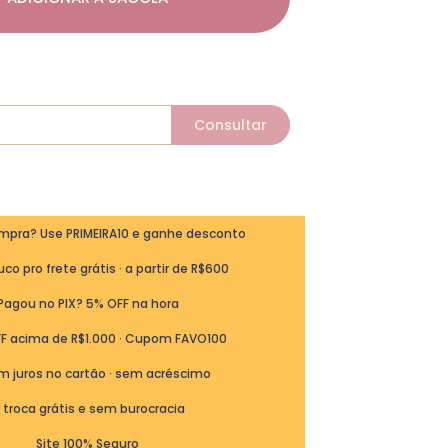
ompra? Use PRIMEIRA10 e ganhe desconto
co pro frete grátis · a partir de R$600
Pagou no PIX? 5% OFF na hora
FF acima de R$1.000 · Cupom FAVO100
m juros no cartão · sem acréscimo
ª troca grátis e sem burocracia
Site 100% Seguro