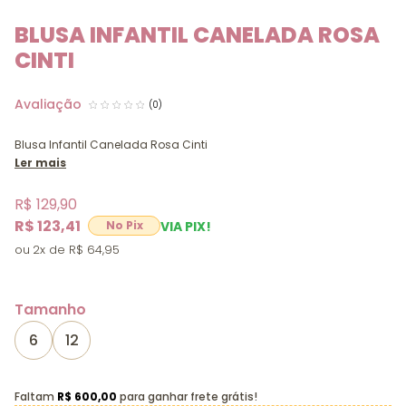
BLUSA INFANTIL CANELADA ROSA
CINTI
(0)
Blusa Infantil Canelada Rosa Cinti
Ler mais
R$ 129,90
R$ 123,41
VIA PIX!
2x
R$ 64,95
Tamanho
6
12
Faltam
R$ 600,00
para ganhar frete grátis!