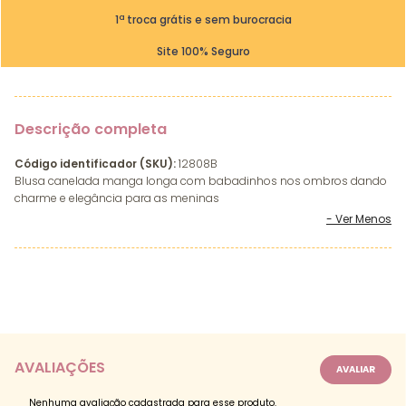
1ª troca grátis e sem burocracia
Site 100% Seguro
Descrição completa
Código identificador (SKU):
12808B
Blusa canelada manga longa com babadinhos nos ombros dando
charme e elegância para as meninas
AVALIAÇÕES
Nenhuma avaliação cadastrada para esse produto.