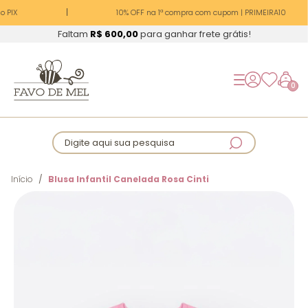
 PIX
10% OFF na 1ª compra com cupom | PRIMEIRA10
Faltam
R$ 600,00
para ganhar frete grátis!
0
Digite aqui sua pesquisa
Início
Blusa Infantil Canelada Rosa Cinti