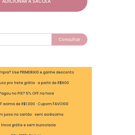
ADICIONAR À SACOLA
ompra? Use PRIMEIRA10 e ganhe desconto
co pro frete grátis · a partir de R$600
Pagou no PIX? 5% OFF na hora
FF acima de R$1.000 · Cupom FAVO100
m juros no cartão · sem acréscimo
ª troca grátis e sem burocracia