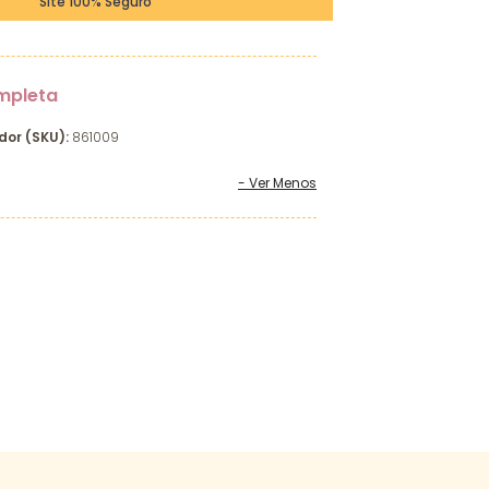
Site 100% Seguro
mpleta
dor (SKU):
861009