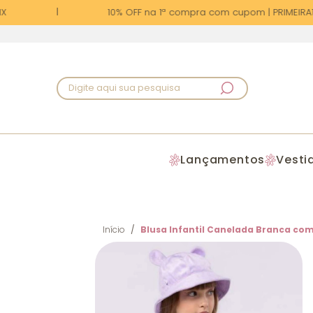
X
10% OFF na 1ª compra com cupom | PRIMEIRA1
Digite aqui sua pesquisa
Lançamentos
Vesti
Início
Blusa Infantil Canelada Branca c