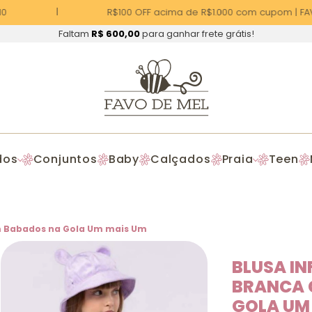
0
R$100 OFF acima de R$1.000 com cupom | FAV
Faltam
R$ 600,00
para ganhar frete grátis!
dos
Conjuntos
Baby
Calçados
Praia
Teen
om Babados na Gola Um mais Um
BLUSA IN
BRANCA 
GOLA UM