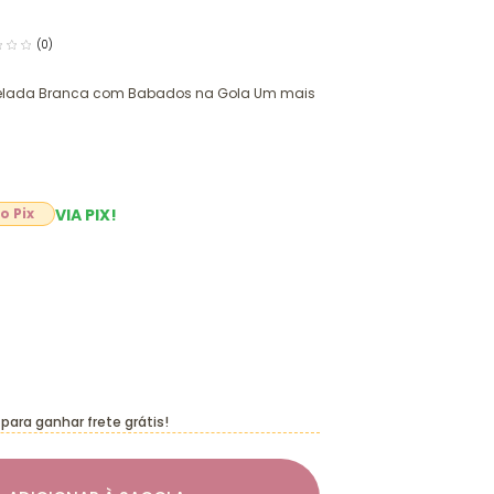
(0)
anelada Branca com Babados na Gola Um mais
VIA PIX!
0
para ganhar frete grátis!