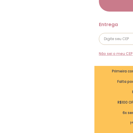
Não sei o meu CEP
Primeira c
Falta pou
R$100 O
6x se
1