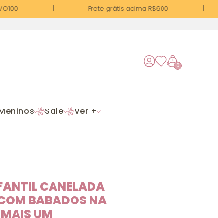
O100
Frete grátis acima R$600
0
Meninos
Sale
Ver +
FANTIL CANELADA
COM BABADOS NA
 MAIS UM