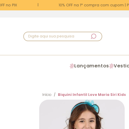
 no PIX
10% OFF na 1ª compra com cupom | PRI
Digite aqui sua pesquisa
Lançamentos
Vesti
Início
Biquini Infantil Love Maria Siri Kids