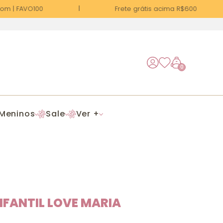
 | FAVO100
Frete grátis acima R$600
0
Meninos
Sale
Ver +
INFANTIL LOVE MARIA