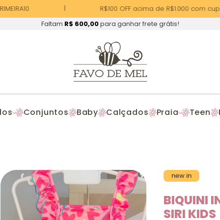
MEIRA10
R$100 OFF acima de R$1.000 com cupom
Faltam
R$ 600,00
para ganhar frete grátis!
dos
Conjuntos
Baby
Calçados
Praia
Teen
new in
BIQUINI 
SIRI KIDS