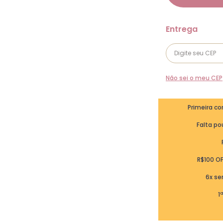
Não sei o meu CEP
Primeira c
Falta pou
R$100 O
6x se
1