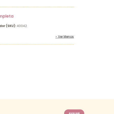
mpleta
dor (SKU):
40042