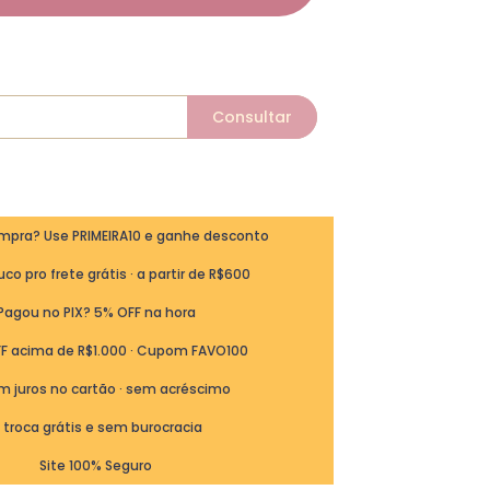
ompra? Use PRIMEIRA10 e ganhe desconto
co pro frete grátis · a partir de R$600
Pagou no PIX? 5% OFF na hora
FF acima de R$1.000 · Cupom FAVO100
m juros no cartão · sem acréscimo
ª troca grátis e sem burocracia
Site 100% Seguro