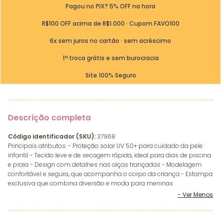
Pagou no PIX? 5% OFF na hora
R$100 OFF acima de R$1.000 · Cupom FAVO100
6x sem juros no cartão · sem acréscimo
1ª troca grátis e sem burocracia
Site 100% Seguro
Descrição completa
Código identificador (SKU):
37968
Principais atributos: - Proteção solar UV 50+ para cuidado da pele
infantil - Tecido leve e de secagem rápida, ideal para dias de piscina
e praia - Design com detalhes nas alças trançadas - Modelagem
confortável e segura, que acompanha o corpo da criança - Estampa
exclusiva que combina diversão e moda para meninas