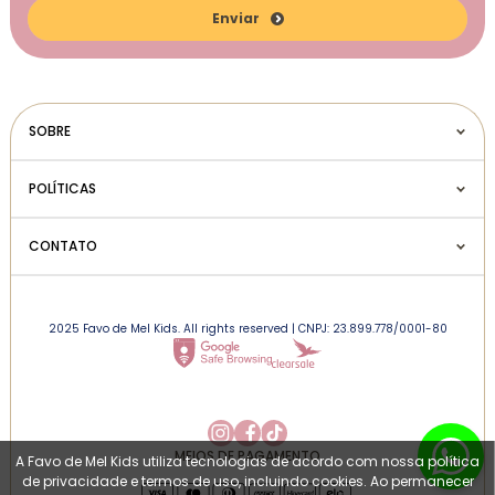
Enviar
SOBRE
POLÍTICAS
CONTATO
2025 Favo de Mel Kids. All rights reserved | CNPJ: 23.899.778/0001-80
MEIOS DE PAGAMENTO
A Favo de Mel Kids utiliza tecnologias de acordo com nossa política
de privacidade e termos de uso, incluindo cookies. Ao permanecer