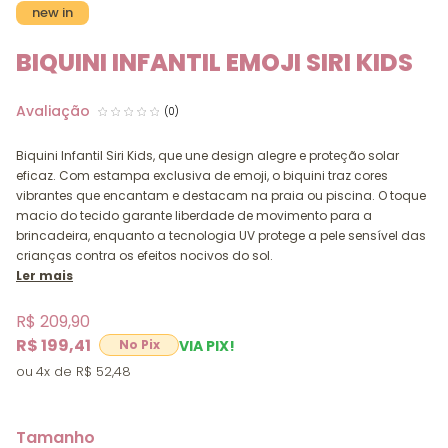
new in
BIQUINI INFANTIL EMOJI SIRI KIDS
(0)
Biquini Infantil Siri Kids, que une design alegre e proteção solar
eficaz. Com estampa exclusiva de emoji, o biquini traz cores
vibrantes que encantam e destacam na praia ou piscina. O toque
macio do tecido garante liberdade de movimento para a
brincadeira, enquanto a tecnologia UV protege a pele sensível das
crianças contra os efeitos nocivos do sol.
Ler mais
R$ 209,90
R$ 199,41
VIA PIX!
4x
R$ 52,48
Tamanho